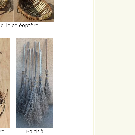
eille coléoptère
re
Balais à