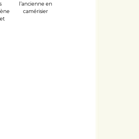
s
l’ancienne en
oène
camérisier
et