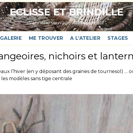
ECLISSE ET BRINDILLE
Vannerie sauvage Atelier créatif
GALERIE
ME TROUVER
A L’ATELIER
STAGES
ngeoires, nichoirs et lanter
iseaux l’hiver (en y déposant des graines de tournesol) … 
es modèles sans tige centrale